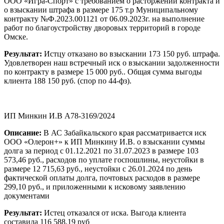
ООО «Игра-Спорт» с требованием о расторжении контракта и
о взыскании штрафа в размере 175 т.р Муниципальному
контракту №Ф.2023.001121 от 06.09.2023г. на выполнение
работ по благоустройству дворовых территорий в городе
Омске.
Результат:
Истцу отказано во взыскании 173 150 руб. штрафа.
Удовлетворен наш встречный иск о взыскании задолженности
по контракту в размере 15 000 руб.. Общая сумма выгоды
клиента 188 150 руб. (спор по 44-фз).
ИП Минкин И.В А78-3169/2024
Описание:
В АС Забайкальского края рассматривается иск
ООО «Олерон+» к ИП Минкину И.В. о взыскании суммы
долга за период с 01.12.2021 по 31.07.2023 в размере 103
573,46 руб., расходов по уплате госпошлины, неустойки в
размере 12 715,63 руб., неустойки с 26.01.2024 по день
фактической оплаты долга, почтовых расходов в размере
299,10 руб., и приложенными к исковому заявлению
документами
Результат:
Истец отказался от иска. Выгода клиента
составила 116 588,19 руб