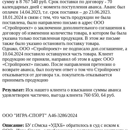
сумму в 8 767 540 руб. Срок поставки по договору - 70
календарных дней с момента поступления аванса. Аванс был
оплачен 14.04.2023, т.е. срок поставки – до 23.06.2023.
18.01.2024 в связи с тем, что часть продукции не была
поставлена, было направлено письмо в адрес ООО
«Стройпроект» о заключении дополнительного соглашения к
договору об изменении количества товара, в котором бы была
указана только поставленная продукция. В этом же письме
также было указано остановить поставку товара.
Однако, ООО «Стройпроект» не подписало доп.соглашение, а
10.04.2024 поставило оставшуюся часть товара. Клиент
продукцию не приняли, направил об этом в адрес ООО
«Стройпроект» письмо. После направления претензии о
возврате аванса, был получен ответ о том что Стройпроект
отказывается от договора т.к. покупатель отказывается
принимать продукцию
Результат:
Иск нашего клиента о взыскании суммы аванса
удовлетворен частично, выгода клиента 760 650, 64 руб.
ООО "ИГРА-СПОРТ" А46-3286/2024
Описание:
БУ г.Омска «УДХБ» обратилось в суд с иском к