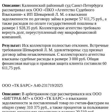
Описание:
Калининский районный суд Санкт-Петербурга
рассматривал иск ООО «ПКО «Агентство Судебного
Взыскания» к ИП Шевыревой Л. М. о взыскании
задолженности по договору займа в размере 57 611,75 руб., а
также расходов по оплате государственной пошлины в
размере 1 928,35 руб. Коллекторское агентство требовало
вернуть долг, переуступленный ему микрофинансовой
компанией.
Результат:
Иск коллекторов полностью отклонен. Встречные
требования Шевыревой Л. М. удовлетворены: суд признал
договор займа незаключенным. С коллекторского агентства
взысканы судебные расходы в размере 3 000 руб. Общая
финансовая выгода и правовая защита клиента составили 60
611,75 руб.
ООО «ТК БАРС» А40-231719/2025
Описание:
В арбитражном суде рассматривался иск ООО
«БИГТРАК-М7» к ООО «ТК БАРС» о взыскании
задолженности за поставленный товар по счетам-фактурам на
общую сумму 310 375 руб., а также процентов за пользование
чужими денежными средствами в размере 20 519 руб.