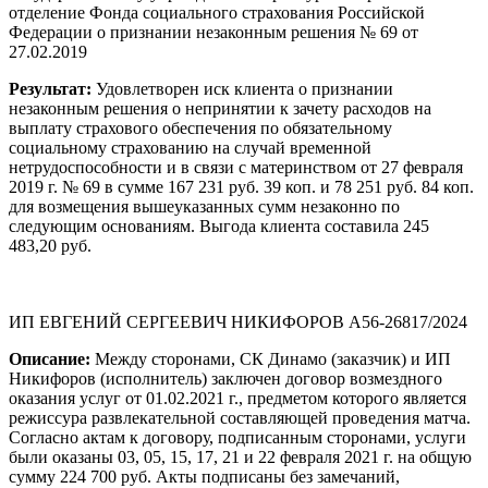
отделение Фонда социального страхования Российской
Федерации о признании незаконным решения № 69 от
27.02.2019
Результат:
Удовлетворен иск клиента о признании
незаконным решения о непринятии к зачету расходов на
выплату страхового обеспечения по обязательному
социальному страхованию на случай временной
нетрудоспособности и в связи с материнством от 27 февраля
2019 г. № 69 в сумме 167 231 руб. 39 коп. и 78 251 руб. 84 коп.
для возмещения вышеуказанных сумм незаконно по
следующим основаниям. Выгода клиента составила 245
483,20 руб.
ИП ЕВГЕНИЙ СЕРГЕЕВИЧ НИКИФОРОВ А56-26817/2024
Описание:
Между сторонами, СК Динамо (заказчик) и ИП
Никифоров (исполнитель) заключен договор возмездного
оказания услуг от 01.02.2021 г., предметом которого является
режиссура развлекательной составляющей проведения матча.
Согласно актам к договору, подписанным сторонами, услуги
были оказаны 03, 05, 15, 17, 21 и 22 февраля 2021 г. на общую
сумму 224 700 руб. Акты подписаны без замечаний,