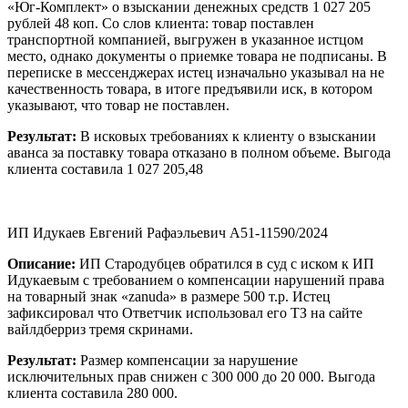
«Юг-Комплект» о взыскании денежных средств 1 027 205
рублей 48 коп. Со слов клиента: товар поставлен
транспортной компанией, выгружен в указанное истцом
место, однако документы о приемке товара не подписаны. В
переписке в мессенджерах истец изначально указывал на не
качественность товара, в итоге предъявили иск, в котором
указывают, что товар не поставлен.
Результат:
В исковых требованиях к клиенту о взыскании
аванса за поставку товара отказано в полном объеме. Выгода
клиента составила 1 027 205,48
ИП Идукаев Евгений Рафаэльевич А51-11590/2024
Описание:
ИП Стародубцев обратился в суд с иском к ИП
Идукаевым с требованием о компенсации нарушений права
на товарный знак «zanuda» в размере 500 т.р. Истец
зафиксировал что Ответчик использовал его ТЗ на сайте
вайлдберриз тремя скринами.
Результат:
Размер компенсации за нарушение
исключительных прав снижен с 300 000 до 20 000. Выгода
клиента составила 280 000.