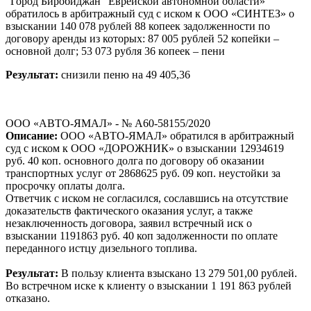
"Город Биробиджан" Еврейской автономной области»
обратилось в арбитражный суд с иском к ООО «СИНТЕЗ» о
взыскании 140 078 рублей 88 копеек задолженности по
договору аренды из которых: 87 005 рублей 52 копейки –
основной долг; 53 073 рубля 36 копеек – пени
Результат:
снизили пеню на 49 405,36
ООО «АВТО-ЯМАЛ» - № А60-58155/2020
Описание:
ООО «АВТО-ЯМАЛ» обратился в арбитражный
суд с иском к ООО «ДОРОЖНИК» о взыскании 12934619
руб. 40 коп. основного долга по договору об оказании
транспортных услуг от 2868625 руб. 09 коп. неустойки за
просрочку оплаты долга.
Ответчик с иском не согласился, сославшись на отсутствие
доказательств фактического оказания услуг, а также
незаключенность договора, заявил встречный иск о
взыскании 1191863 руб. 40 коп задолженности по оплате
переданного истцу дизельного топлива.
Результат:
В пользу клиента взыскано 13 279 501,00 рублей.
Во встречном иске к клиенту о взыскании 1 191 863 рублей
отказано.