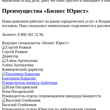
вероятный исход дела, дают честный прогноз и выбирают в кач
Преимущества «Бизнес Юрист»
Наша компания работает на рынке юридических услуг в Владивос
поставок. Наш специалист моментально подключится к рассмо
Звоните:
8 800 302 52 96
.
Ведущие специалисты «Бизнес Юрист»
Сергей Рожков
Директор
Алёна Артикулова
Коммерческий директор
Екатерина Карасева
Руководитель проекта Арбитраж
Илья Писаревский
Руководитель отдела сопровождения процедур банкротств
Василий Олейников
Руководитель отдела Юристов по арбитражным спорам