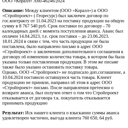
ООО «Коралл» А60-46246/2024
Описание:
Между клиентом (ООО «Коралл») и ООО
«Стройпроект» ( Георесурс) был заключен договор по
гос.контракту от 11.04.2023 на поставку продукции на общую
сумму в 8 767 540 руб. Срок поставки по договору - 70
календарных дней с момента поступления аванса. Аванс был
оплачен 14.04.2023, т.е. срок поставки – до 23.06.2023.
18.01.2024 в связи с тем, что часть продукции не была
поставлена, было направлено письмо в адрес ООО
«Стройпроект» о заключении дополнительного соглашения к
договору об изменении количества товара, в котором бы была
указана только поставленная продукция. В этом же письме
также было указано остановить поставку товара.
Однако, ООО «Стройпроект» не подписало доп.соглашение, а
10.04.2024 поставило оставшуюся часть товара. Клиент
продукцию не приняли, направил об этом в адрес ООО
«Стройпроект» письмо. После направления претензии о
возврате аванса, был получен ответ о том что Стройпроект
отказывается от договора т.к. покупатель отказывается
принимать продукцию
Результат:
Иск нашего клиента о взыскании суммы аванса
удовлетворен частично, выгода клиента 760 650, 64 руб.