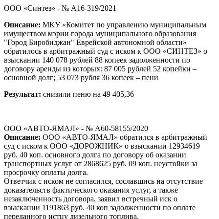
ООО «Синтез» - № А16-319/2021
Описание:
МКУ «Комитет по управлению муниципальным
имуществом мэрии города муниципального образования
"Город Биробиджан" Еврейской автономной области»
обратилось в арбитражный суд с иском к ООО «СИНТЕЗ» о
взыскании 140 078 рублей 88 копеек задолженности по
договору аренды из которых: 87 005 рублей 52 копейки –
основной долг; 53 073 рубля 36 копеек – пени
Результат:
снизили пеню на 49 405,36
ООО «АВТО-ЯМАЛ» - № А60-58155/2020
Описание:
ООО «АВТО-ЯМАЛ» обратился в арбитражный
суд с иском к ООО «ДОРОЖНИК» о взыскании 12934619
руб. 40 коп. основного долга по договору об оказании
транспортных услуг от 2868625 руб. 09 коп. неустойки за
просрочку оплаты долга.
Ответчик с иском не согласился, сославшись на отсутствие
доказательств фактического оказания услуг, а также
незаключенность договора, заявил встречный иск о
взыскании 1191863 руб. 40 коп задолженности по оплате
переданного истцу дизельного топлива.