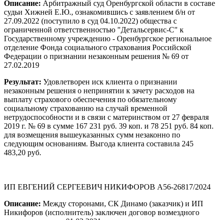
Описание:
Арбитражный суд Оренбургской области в составе
судьи Хижней Е.Ю., ознакомившись с заявлением б/н от
27.09.2022 (поступило в суд 04.10.2022) общества с
ограниченной ответственностью "Детальсервис-С" к
Государственному учреждению - Оренбургское региональное
отделение Фонда социального страхования Российской
Федерации о признании незаконным решения № 69 от
27.02.2019
Результат:
Удовлетворен иск клиента о признании
незаконным решения о непринятии к зачету расходов на
выплату страхового обеспечения по обязательному
социальному страхованию на случай временной
нетрудоспособности и в связи с материнством от 27 февраля
2019 г. № 69 в сумме 167 231 руб. 39 коп. и 78 251 руб. 84 коп.
для возмещения вышеуказанных сумм незаконно по
следующим основаниям. Выгода клиента составила 245
483,20 руб.
ИП ЕВГЕНИЙ СЕРГЕЕВИЧ НИКИФОРОВ А56-26817/2024
Описание:
Между сторонами, СК Динамо (заказчик) и ИП
Никифоров (исполнитель) заключен договор возмездного