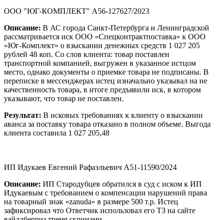
ООО "ЮГ-КОМПЛЕКТ" А56-127627/2023
Описание:
В АС города Санкт-Петербурга и Ленинградской
рассматривается иск ООО «Спецконтрактпоставка» к ООО
«Юг-Комплект» о взыскании денежных средств 1 027 205
рублей 48 коп. Со слов клиента: товар поставлен
транспортной компанией, выгружен в указанное истцом
место, однако документы о приемке товара не подписаны. В
переписке в мессенджерах истец изначально указывал на не
качественность товара, в итоге предъявили иск, в котором
указывают, что товар не поставлен.
Результат:
В исковых требованиях к клиенту о взыскании
аванса за поставку товара отказано в полном объеме. Выгода
клиента составила 1 027 205,48
ИП Идукаев Евгений Рафаэльевич А51-11590/2024
Описание:
ИП Стародубцев обратился в суд с иском к ИП
Идукаевым с требованием о компенсации нарушений права
на товарный знак «zanuda» в размере 500 т.р. Истец
зафиксировал что Ответчик использовал его ТЗ на сайте
вайлдберриз тремя скринами.