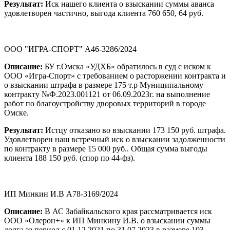
Результат:
Иск нашего клиента о взыскании суммы аванса
удовлетворен частично, выгода клиента 760 650, 64 руб.
ООО "ИГРА-СПОРТ" А46-3286/2024
Описание:
БУ г.Омска «УДХБ» обратилось в суд с иском к
ООО «Игра-Спорт» с требованием о расторжении контракта и
о взыскании штрафа в размере 175 т.р Муниципальному
контракту №Ф.2023.001121 от 06.09.2023г. на выполнение
работ по благоустройству дворовых территорий в городе
Омске.
Результат:
Истцу отказано во взыскании 173 150 руб. штрафа.
Удовлетворен наш встречный иск о взыскании задолженности
по контракту в размере 15 000 руб.. Общая сумма выгоды
клиента 188 150 руб. (спор по 44-фз).
ИП Минкин И.В А78-3169/2024
Описание:
В АС Забайкальского края рассматривается иск
ООО «Олерон+» к ИП Минкину И.В. о взыскании суммы
долга за период с 01.12.2021 по 31.07.2023 в размере 103