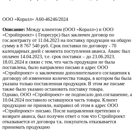
ООО «Коралл» А60-46246/2024
Описание:
Между клиентом (ООО «Коралл») и ООО
«Стройпроект» ( Георесурс) был заключен договор по
гос.контракту от 11.04.2023 на поставку продукции на общую
сумму в 8 767 540 руб. Срок поставки по договору - 70
календарных дней с момента поступления аванса. Аванс был
оплачен 14.04.2023, т.е. срок поставки – до 23.06.2023.
18.01.2024 в связи с тем, что часть продукции не была
поставлена, было направлено письмо в адрес ООО
«Стройпроект» о заключении дополнительного соглашения к
договору об изменении количества товара, в котором бы была
указана только поставленная продукция. В этом же письме
также было указано остановить поставку товара.
Однако, ООО «Стройпроект» не подписало доп.соглашение, а
10.04.2024 поставило оставшуюся часть товара. Клиент
продукцию не приняли, направил об этом в адрес ООО
«Стройпроект» письмо. После направления претензии о
возврате аванса, был получен ответ о том что Стройпроект
отказывается от договора т.к. покупатель отказывается
принимать продукцию