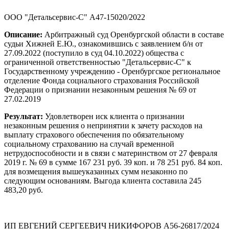
ООО "Детальсервис-С" А47-15020/2022
Описание:
Арбитражный суд Оренбургской области в составе
судьи Хижней Е.Ю., ознакомившись с заявлением б/н от
27.09.2022 (поступило в суд 04.10.2022) общества с
ограниченной ответственностью "Детальсервис-С" к
Государственному учреждению - Оренбургское региональное
отделение Фонда социального страхования Российской
Федерации о признании незаконным решения № 69 от
27.02.2019
Результат:
Удовлетворен иск клиента о признании
незаконным решения о непринятии к зачету расходов на
выплату страхового обеспечения по обязательному
социальному страхованию на случай временной
нетрудоспособности и в связи с материнством от 27 февраля
2019 г. № 69 в сумме 167 231 руб. 39 коп. и 78 251 руб. 84 коп.
для возмещения вышеуказанных сумм незаконно по
следующим основаниям. Выгода клиента составила 245
483,20 руб.
ИП ЕВГЕНИЙ СЕРГЕЕВИЧ НИКИФОРОВ А56-26817/2024