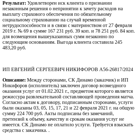
Результат:
Удовлетворен иск клиента о признании
незаконным решения о непринятии к зачету расходов на
выплату страхового обеспечения по обязательному
социальному страхованию на случай временной
нетрудоспособности и в связи с материнством от 27 февраля
2019 г. № 69 в сумме 167 231 руб. 39 коп. и 78 251 руб. 84 коп.
для возмещения вышеуказанных сумм незаконно по
следующим основаниям. Выгода клиента составила 245
483,20 руб.
ИП ЕВГЕНИЙ СЕРГЕЕВИЧ НИКИФОРОВ А56-26817/2024
Описание:
Между сторонами, СК Динамо (заказчик) и ИП
Никифоров (исполнитель) заключен договор возмездного
оказания услуг от 01.02.2021 г., предметом которого является
режиссура развлекательной составляющей проведения матча.
Согласно актам к договору, подписанным сторонами, услуги
были оказаны 03, 05, 15, 17, 21 и 22 февраля 2021 г. на общую
сумму 224 700 руб. Акты подписаны без замечаний,
претензий к объему, качеству и срокам оказания услуг не
имеется. СК Динамо не оплатило услуги. Требуется взыскать
средства с заказчика. .