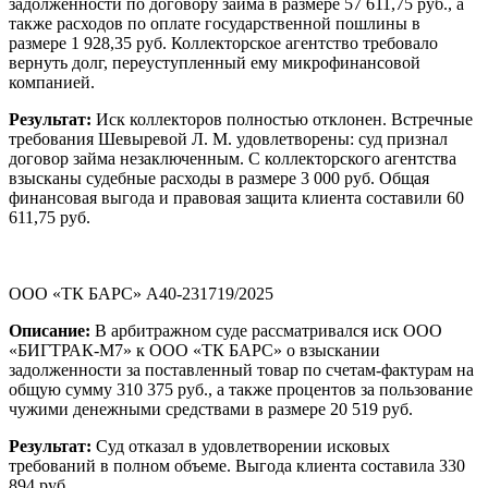
задолженности по договору займа в размере 57 611,75 руб., а
также расходов по оплате государственной пошлины в
размере 1 928,35 руб. Коллекторское агентство требовало
вернуть долг, переуступленный ему микрофинансовой
компанией.
Результат:
Иск коллекторов полностью отклонен. Встречные
требования Шевыревой Л. М. удовлетворены: суд признал
договор займа незаключенным. С коллекторского агентства
взысканы судебные расходы в размере 3 000 руб. Общая
финансовая выгода и правовая защита клиента составили 60
611,75 руб.
ООО «ТК БАРС» А40-231719/2025
Описание:
В арбитражном суде рассматривался иск ООО
«БИГТРАК-М7» к ООО «ТК БАРС» о взыскании
задолженности за поставленный товар по счетам-фактурам на
общую сумму 310 375 руб., а также процентов за пользование
чужими денежными средствами в размере 20 519 руб.
Результат:
Суд отказал в удовлетворении исковых
требований в полном объеме. Выгода клиента составила 330
894 руб.