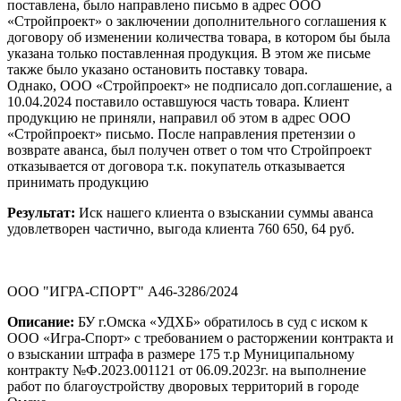
поставлена, было направлено письмо в адрес ООО
«Стройпроект» о заключении дополнительного соглашения к
договору об изменении количества товара, в котором бы была
указана только поставленная продукция. В этом же письме
также было указано остановить поставку товара.
Однако, ООО «Стройпроект» не подписало доп.соглашение, а
10.04.2024 поставило оставшуюся часть товара. Клиент
продукцию не приняли, направил об этом в адрес ООО
«Стройпроект» письмо. После направления претензии о
возврате аванса, был получен ответ о том что Стройпроект
отказывается от договора т.к. покупатель отказывается
принимать продукцию
Результат:
Иск нашего клиента о взыскании суммы аванса
удовлетворен частично, выгода клиента 760 650, 64 руб.
ООО "ИГРА-СПОРТ" А46-3286/2024
Описание:
БУ г.Омска «УДХБ» обратилось в суд с иском к
ООО «Игра-Спорт» с требованием о расторжении контракта и
о взыскании штрафа в размере 175 т.р Муниципальному
контракту №Ф.2023.001121 от 06.09.2023г. на выполнение
работ по благоустройству дворовых территорий в городе