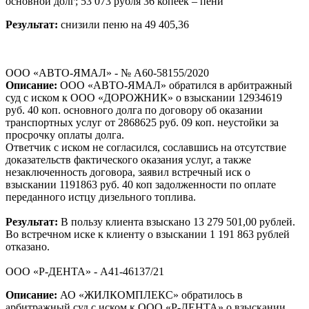
основной долг; 53 073 рубля 36 копеек – пени
Результат:
снизили пеню на 49 405,36
ООО «АВТО-ЯМАЛ» - № А60-58155/2020
Описание:
ООО «АВТО-ЯМАЛ» обратился в арбитражный
суд с иском к ООО «ДОРОЖНИК» о взыскании 12934619
руб. 40 коп. основного долга по договору об оказании
транспортных услуг от 2868625 руб. 09 коп. неустойки за
просрочку оплаты долга.
Ответчик с иском не согласился, сославшись на отсутствие
доказательств фактического оказания услуг, а также
незаключенность договора, заявил встречный иск о
взыскании 1191863 руб. 40 коп задолженности по оплате
переданного истцу дизельного топлива.
Результат:
В пользу клиента взыскано 13 279 501,00 рублей.
Во встречном иске к клиенту о взыскании 1 191 863 рублей
отказано.
ООО «Р-ДЕНТА» - А41-46137/21
Описание:
АО «ЖИЛКОМПЛЕКС» обратилось в
арбитражный суд с иском к ООО «Р-ДЕНТА» о взыскании