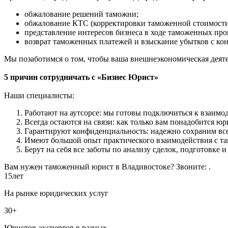
обжалование решений таможни;
обжалование КТС (корректировки таможенной стоимости
представление интересов бизнеса в ходе таможенных про
возврат таможенных платежей и взыскание убытков с ко
Мы позаботимся о том, чтобы ваша внешнеэкономическая деят
5 причин сотрудничать с «Бизнес Юрист»
Наши специалисты:
Работают на аутсорсе: мы готовы подключиться к взаимод
Всегда остаются на связи: как только вам понадобится ю
Гарантируют конфиденциальность: надежно сохраним все 
Имеют большой опыт практического взаимодействия с там
Берут на себя все заботы по анализу сделок, подготовке 
Вам нужен таможенный юрист в Владивостоке? Звоните:
.
15
лет
На рынке юридических услуг
30+
Юристов-экспертов в разных