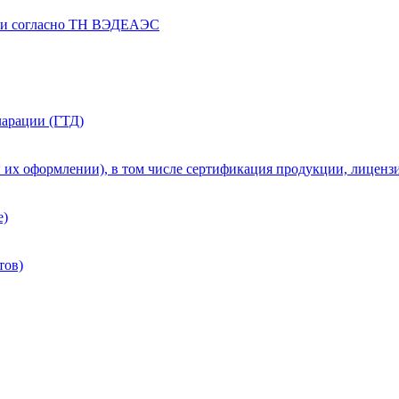
ии согласно ТН ВЭДЕАЭС
ларации (ГТД)
 их оформлении), в том числе сертификация продукции, лиценз
е)
тов)