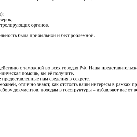
);
верок;
нтролирующих органов.
ельность была прибыльной и беспроблемной.
ействию с таможней во всех городах РФ. Наша представительска
ридическая помощь, вы её получите.
предоставленные нам сведения в секрете.
ожней, отлично знают, как отстоять ваши интересы в рамках пр
и сбору документов, походам в госструктуры – избавляют вас от 