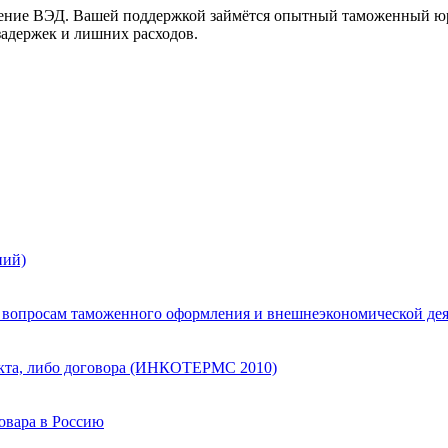
ение ВЭД. Вашей поддержкой займётся опытный таможенный юри
задержек и лишних расходов.
ний)
м вопросам таможенного оформления и внешнеэкономической де
акта, либо договора (ИНКОТЕРМС 2010)
овара в Россию