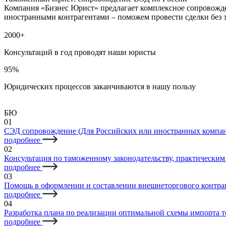
Компания «Бизнес Юрист» предлагает комплексное сопровожд
иностранными контрагентами – поможем провести сделки без 
2000+
Консультаций в год проводят наши юристы
95%
Юридических процессов заканчиваются в нашу пользу
БЮ
01
СЭД сопровождение (Для Российских или иностранных компа
подробнее
02
Консультация по таможенному законодательству, практически
подробнее
03
Помощь в оформлении и составлении внешнеторгового контр
подробнее
04
Разработка плана по реализации оптимальной схемы импорта т
подробнее