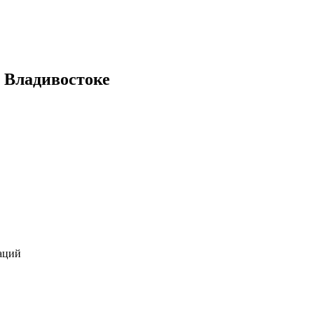
в Владивостоке
аций